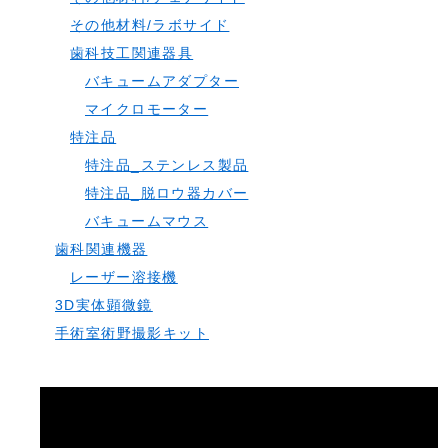
その他材料/ラボサイド
歯科技工関連器具
バキュームアダプター
マイクロモーター
特注品
特注品_ステンレス製品
特注品_脱ロウ器カバー
バキュームマウス
歯科関連機器
レーザー溶接機
3D実体顕微鏡
手術室術野撮影キット