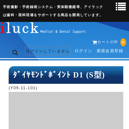
手術撮影・手術録画システム・実体顕微鏡等、アイラック
は歯科・医科現場をサポートする商品を開発しています。
カートの中
0
ログイン
新規会員登録
ログインしていません
トップページ
ﾀﾞｲﾔﾓﾝﾄﾞﾎﾟｲﾝﾄ D1 (S型)
ネット販売ページ
(Y09-11-101)
歯科関連機器
術野撮影キット
3D実体顕微鏡