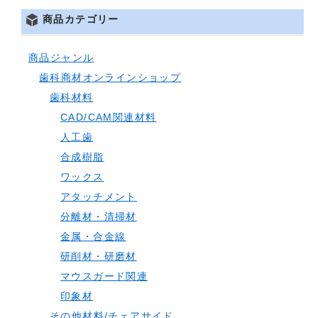
商品カテゴリー
商品ジャンル
歯科商材オンラインショップ
歯科材料
CAD/CAM関連材料
人工歯
合成樹脂
ワックス
アタッチメント
分離材・清掃材
金属・合金線
研削材・研磨材
マウスガード関連
印象材
その他材料/チェアサイド