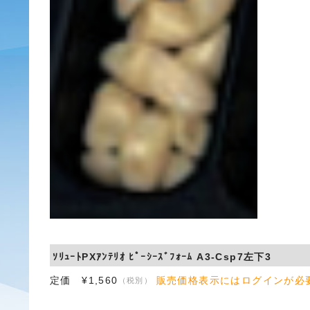
ｿﾘｭｰﾄPXｱﾝﾃﾘｵ ﾋﾟｰｼｰｽﾞﾌｫｰﾑ A3-Csp7左下3
定価 ¥1,560
販売価格表示にはログインが必
（税別）