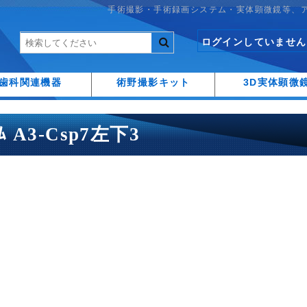
手術撮影・手術録画システム・実体顕微鏡等、
ログインしていません
歯科関連機器
術野撮影キット
3D実体顕微
ｰﾑ A3-Csp7左下3