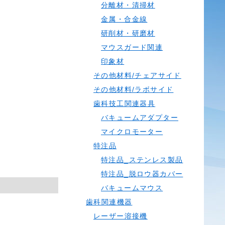
分離材・清掃材
金属・合金線
研削材・研磨材
マウスガード関連
印象材
その他材料/チェアサイド
その他材料/ラボサイド
歯科技工関連器具
バキュームアダプター
マイクロモーター
特注品
特注品_ステンレス製品
特注品_脱ロウ器カバー
バキュームマウス
歯科関連機器
レーザー溶接機