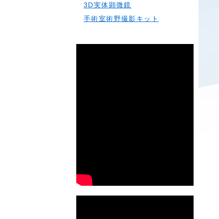
3D実体顕微鏡
手術室術野撮影キット