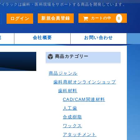
アイラックは歯科・医科現場をサポートする商品を開発しています。
新規会員登録
ログイン
カートの中
0
鏡
会社概要
お問い合わせ
商品カテゴリー
商品ジャンル
歯科商材オンラインショップ
歯科材料
CAD/CAM関連材料
人工歯
合成樹脂
ワックス
アタッチメント