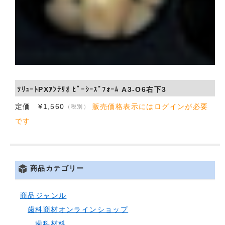
ｿﾘｭｰﾄPXｱﾝﾃﾘｵ ﾋﾟｰｼｰｽﾞﾌｫｰﾑ A3-O6右下3
定価 ¥1,560
販売価格表示にはログインが必要
（税別）
です
商品カテゴリー
商品ジャンル
歯科商材オンラインショップ
歯科材料