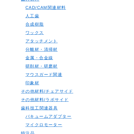
CAD/CAM関連材料
人工歯
合成樹脂
ワックス
アタッチメント
分離材・清掃材
金属・合金線
研削材・研磨材
マウスガード関連
印象材
その他材料/チェアサイド
その他材料/ラボサイド
歯科技工関連器具
バキュームアダプター
マイクロモーター
特注品