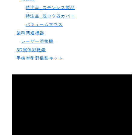
特注品_ステンレス製品
特注品_脱ロウ器カバー
バキュームマウス
歯科関連機器
レーザー溶接機
3D実体顕微鏡
手術室術野撮影キット