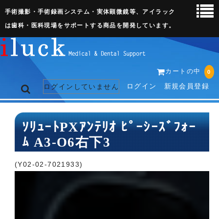
手術撮影・手術録画システム・実体顕微鏡等、アイラック
は歯科・医科現場をサポートする商品を開発しています。
カートの中
0
ログイン
新規会員登録
ログインしていません
トップページ
ｿﾘｭｰﾄPXｱﾝﾃﾘｵ ﾋﾟｰｼｰｽﾞﾌｫｰ
ﾑ A3-O6右下3
ネット販売ページ
歯科関連機器
(Y02-02-7021933)
術野撮影キット
3D実体顕微鏡