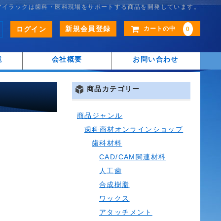
アイラックは歯科・医科現場をサポートする商品を開発しています。
新規会員登録
ログイン
カートの中
0
鏡
会社概要
お問い合わせ
商品カテゴリー
商品ジャンル
歯科商材オンラインショップ
歯科材料
CAD/CAM関連材料
人工歯
合成樹脂
ワックス
アタッチメント