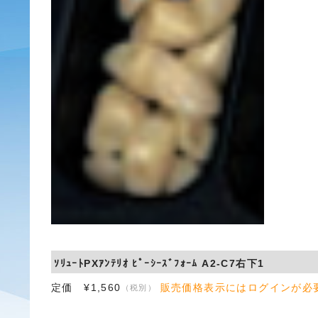
ｿﾘｭｰﾄPXｱﾝﾃﾘｵ ﾋﾟｰｼｰｽﾞﾌｫｰﾑ A2-C7右下1
定価 ¥1,560
販売価格表示にはログインが必
（税別）