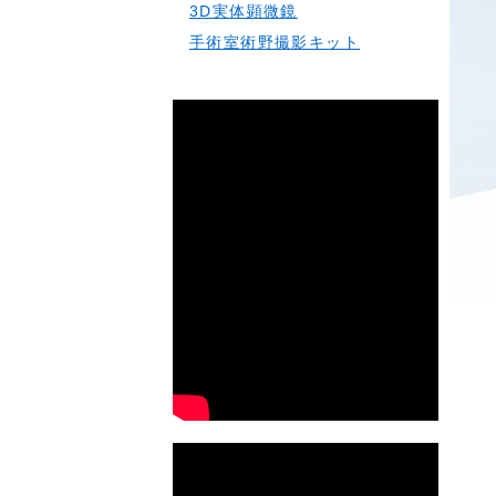
3D実体顕微鏡
手術室術野撮影キット