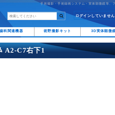
手術撮影・手術録画システム・実体顕微鏡等、
ログインしていません
歯科関連機器
術野撮影キット
3D実体顕微
ｰﾑ A2-C7右下1