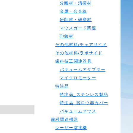
分離材・清掃材
金属・合金線
研削材・研磨材
マウスガード関連
印象材
その他材料/チェアサイド
その他材料/ラボサイド
歯科技工関連器具
バキュームアダプター
マイクロモーター
特注品
特注品_ステンレス製品
特注品_脱ロウ器カバー
バキュームマウス
歯科関連機器
レーザー溶接機