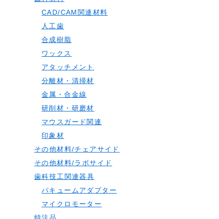
CAD/CAM関連材料
人工歯
合成樹脂
ワックス
アタッチメント
分離材・清掃材
金属・合金線
研削材・研磨材
マウスガード関連
印象材
その他材料/チェアサイド
その他材料/ラボサイド
歯科技工関連器具
バキュームアダプター
マイクロモーター
特注品