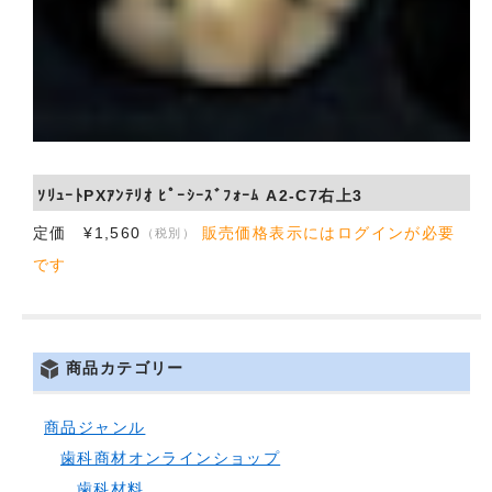
ｿﾘｭｰﾄPXｱﾝﾃﾘｵ ﾋﾟｰｼｰｽﾞﾌｫｰﾑ A2-C7右上3
定価 ¥1,560
販売価格表示にはログインが必要
（税別）
です
商品カテゴリー
商品ジャンル
歯科商材オンラインショップ
歯科材料