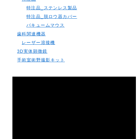
特注品_ステンレス製品
特注品_脱ロウ器カバー
バキュームマウス
歯科関連機器
レーザー溶接機
3D実体顕微鏡
手術室術野撮影キット