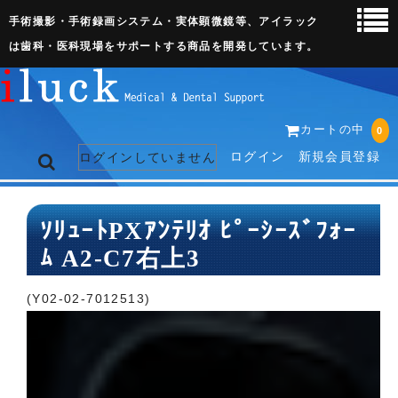
手術撮影・手術録画システム・実体顕微鏡等、アイラック
は歯科・医科現場をサポートする商品を開発しています。
カートの中
0
ログイン
新規会員登録
ログインしていません
トップページ
ｿﾘｭｰﾄPXｱﾝﾃﾘｵ ﾋﾟｰｼｰｽﾞﾌｫｰ
ﾑ A2-C7右上3
ネット販売ページ
歯科関連機器
(Y02-02-7012513)
術野撮影キット
3D実体顕微鏡