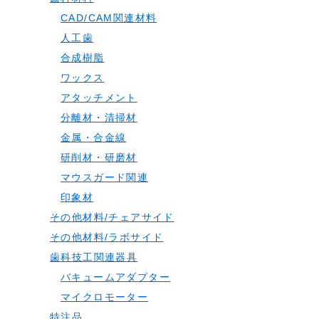
CAD/CAM関連材料
人工歯
合成樹脂
ワックス
アタッチメント
分離材・清掃材
金属・合金線
研削材・研磨材
マウスガード関連
印象材
その他材料/チェアサイド
その他材料/ラボサイド
歯科技工関連器具
バキュームアダプター
マイクロモーター
特注品