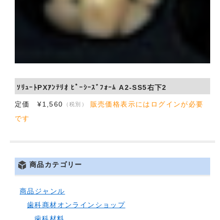
ｿﾘｭｰﾄPXｱﾝﾃﾘｵ ﾋﾟｰｼｰｽﾞﾌｫｰﾑ A2-SS5右下2
定価 ¥1,560
販売価格表示にはログインが必要
（税別）
です
商品カテゴリー
商品ジャンル
歯科商材オンラインショップ
歯科材料