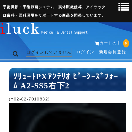
手術撮影・手術録画システム・実体顕微鏡等、アイラック
は歯科・医科現場をサポートする商品を開発しています。
カートの中
0
ログイン
新規会員登録
ログインしていません
トップページ
ｿﾘｭｰﾄPXｱﾝﾃﾘｵ ﾋﾟｰｼｰｽﾞﾌｫｰ
ﾑ A2-SS5右下2
ネット販売ページ
歯科関連機器
(Y02-02-7010832)
術野撮影キット
3D実体顕微鏡