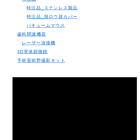
特注品_ステンレス製品
特注品_脱ロウ器カバー
バキュームマウス
歯科関連機器
レーザー溶接機
3D実体顕微鏡
手術室術野撮影キット