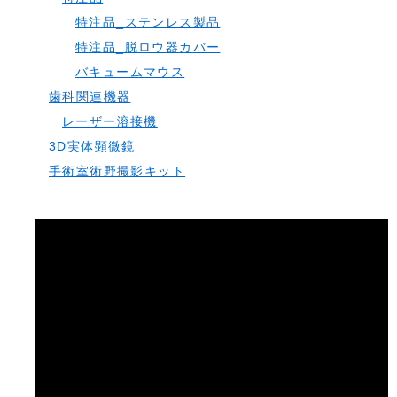
特注品_ステンレス製品
特注品_脱ロウ器カバー
バキュームマウス
歯科関連機器
レーザー溶接機
3D実体顕微鏡
手術室術野撮影キット