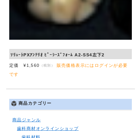
ｿﾘｭｰﾄPXｱﾝﾃﾘｵ ﾋﾟｰｼｰｽﾞﾌｫｰﾑ A2-SS4左下2
定価 ¥1,560
販売価格表示にはログインが必要
（税別）
です
商品カテゴリー
商品ジャンル
歯科商材オンラインショップ
歯科材料