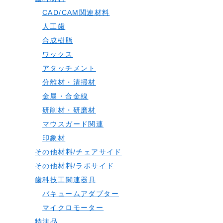
CAD/CAM関連材料
人工歯
合成樹脂
ワックス
アタッチメント
分離材・清掃材
金属・合金線
研削材・研磨材
マウスガード関連
印象材
その他材料/チェアサイド
その他材料/ラボサイド
歯科技工関連器具
バキュームアダプター
マイクロモーター
特注品