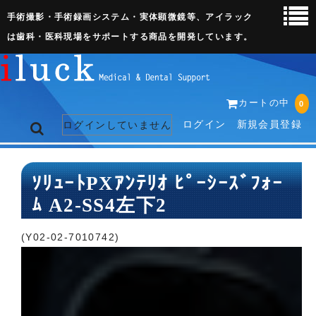
手術撮影・手術録画システム・実体顕微鏡等、アイラック
は歯科・医科現場をサポートする商品を開発しています。
カートの中
0
ログイン
新規会員登録
ログインしていません
トップページ
ｿﾘｭｰﾄPXｱﾝﾃﾘｵ ﾋﾟｰｼｰｽﾞﾌｫｰ
ﾑ A2-SS4左下2
ネット販売ページ
歯科関連機器
(Y02-02-7010742)
術野撮影キット
3D実体顕微鏡