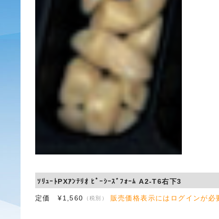
ｿﾘｭｰﾄPXｱﾝﾃﾘｵ ﾋﾟｰｼｰｽﾞﾌｫｰﾑ A2-T6右下3
定価 ¥1,560
販売価格表示にはログインが必
（税別）