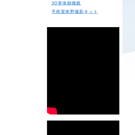
3D実体顕微鏡
手術室術野撮影キット