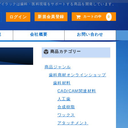
アイラックは歯科・医科現場をサポートする商品を開発しています。
新規会員登録
ログイン
カートの中
0
鏡
会社概要
お問い合わせ
商品カテゴリー
商品ジャンル
歯科商材オンラインショップ
歯科材料
CAD/CAM関連材料
人工歯
合成樹脂
ワックス
アタッチメント