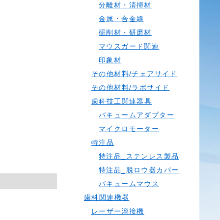
分離材・清掃材
金属・合金線
研削材・研磨材
マウスガード関連
印象材
その他材料/チェアサイド
その他材料/ラボサイド
歯科技工関連器具
バキュームアダプター
マイクロモーター
特注品
特注品_ステンレス製品
特注品_脱ロウ器カバー
バキュームマウス
歯科関連機器
レーザー溶接機