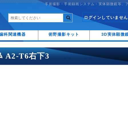
手術撮影・手術録画システム・実体顕微鏡等、
ログインしていません
歯科関連機器
術野撮影キット
3D実体顕微
ｰﾑ A2-T6右下3