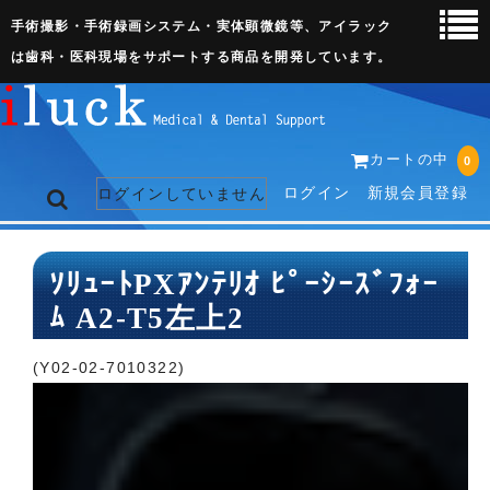
手術撮影・手術録画システム・実体顕微鏡等、アイラック
は歯科・医科現場をサポートする商品を開発しています。
カートの中
0
ログイン
新規会員登録
ログインしていません
トップページ
ｿﾘｭｰﾄPXｱﾝﾃﾘｵ ﾋﾟｰｼｰｽﾞﾌｫｰ
ﾑ A2-T5左上2
ネット販売ページ
歯科関連機器
(Y02-02-7010322)
術野撮影キット
3D実体顕微鏡