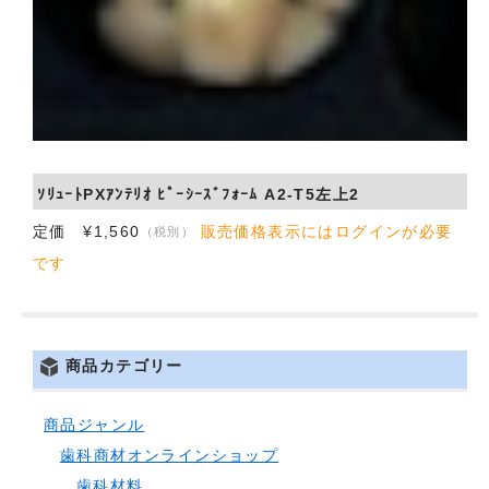
ｿﾘｭｰﾄPXｱﾝﾃﾘｵ ﾋﾟｰｼｰｽﾞﾌｫｰﾑ A2-T5左上2
定価 ¥1,560
販売価格表示にはログインが必要
（税別）
です
商品カテゴリー
商品ジャンル
歯科商材オンラインショップ
歯科材料