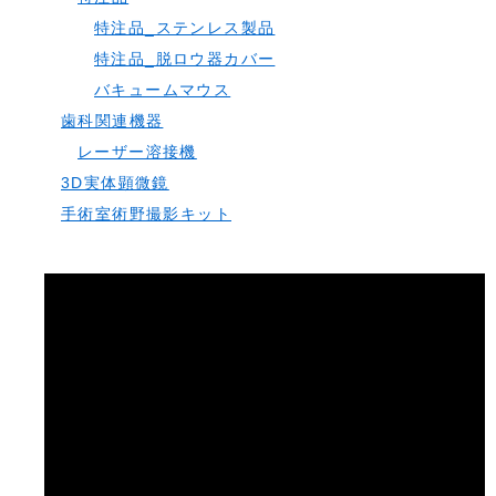
特注品_ステンレス製品
特注品_脱ロウ器カバー
バキュームマウス
歯科関連機器
レーザー溶接機
3D実体顕微鏡
手術室術野撮影キット