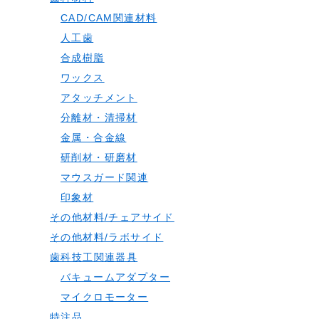
CAD/CAM関連材料
人工歯
合成樹脂
ワックス
アタッチメント
分離材・清掃材
金属・合金線
研削材・研磨材
マウスガード関連
印象材
その他材料/チェアサイド
その他材料/ラボサイド
歯科技工関連器具
バキュームアダプター
マイクロモーター
特注品