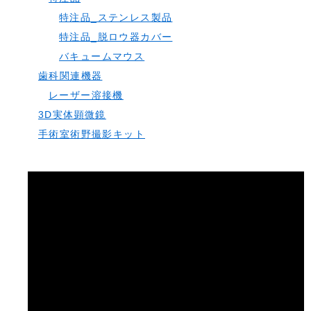
特注品_ステンレス製品
特注品_脱ロウ器カバー
バキュームマウス
歯科関連機器
レーザー溶接機
3D実体顕微鏡
手術室術野撮影キット