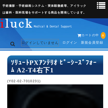
手術撮影・手術録画システム・実体顕微鏡等、アイラック
は歯科・医科現場をサポートする商品を開発しています。
カートの中
0
ログイン
新規会員登録
ログインしていません
トップページ
ｿﾘｭｰﾄPXｱﾝﾃﾘｵ ﾋﾟｰｼｰｽﾞﾌｫｰ
ﾑ A2-T4右下1
ネット販売ページ
歯科関連機器
(Y02-02-7010231)
術野撮影キット
3D実体顕微鏡