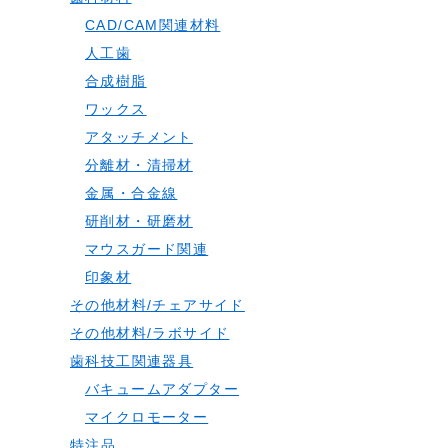
CAD/CAM関連材料
人工歯
合成樹脂
ワックス
アタッチメント
分離材・清掃材
金属・合金線
研削材・研磨材
マウスガード関連
印象材
その他材料/チェアサイド
その他材料/ラボサイド
歯科技工関連器具
バキュームアダプター
マイクロモーター
特注品