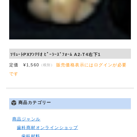
ｿﾘｭｰﾄPXｱﾝﾃﾘｵ ﾋﾟｰｼｰｽﾞﾌｫｰﾑ A2-T4右下1
定価 ¥1,560
販売価格表示にはログインが必要
（税別）
です
商品カテゴリー
商品ジャンル
歯科商材オンラインショップ
歯科材料