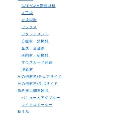
CAD/CAM関連材料
人工歯
合成樹脂
ワックス
アタッチメント
分離材・清掃材
金属・合金線
研削材・研磨材
マウスガード関連
印象材
その他材料/チェアサイド
その他材料/ラボサイド
歯科技工関連器具
バキュームアダプター
マイクロモーター
特注品