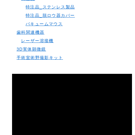
特注品_ステンレス製品
特注品_脱ロウ器カバー
バキュームマウス
歯科関連機器
レーザー溶接機
3D実体顕微鏡
手術室術野撮影キット