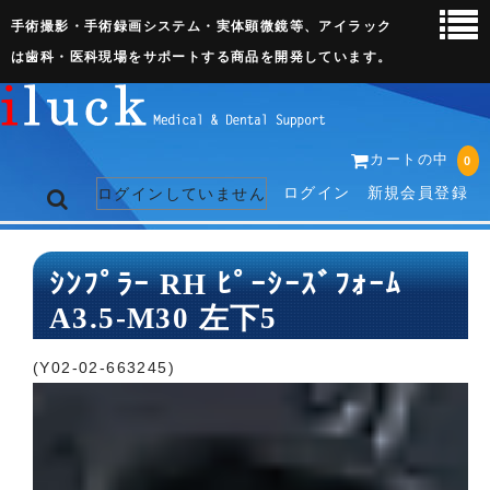
手術撮影・手術録画システム・実体顕微鏡等、アイラック
は歯科・医科現場をサポートする商品を開発しています。
カートの中
0
ログイン
新規会員登録
ログインしていません
トップページ
ｼﾝﾌﾟﾗｰ RH ﾋﾟｰｼｰｽﾞﾌｫｰﾑ
A3.5-M30 左下5
ネット販売ページ
歯科関連機器
(Y02-02-663245)
術野撮影キット
3D実体顕微鏡