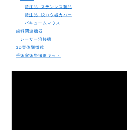
特注品_ステンレス製品
特注品_脱ロウ器カバー
バキュームマウス
歯科関連機器
レーザー溶接機
3D実体顕微鏡
手術室術野撮影キット