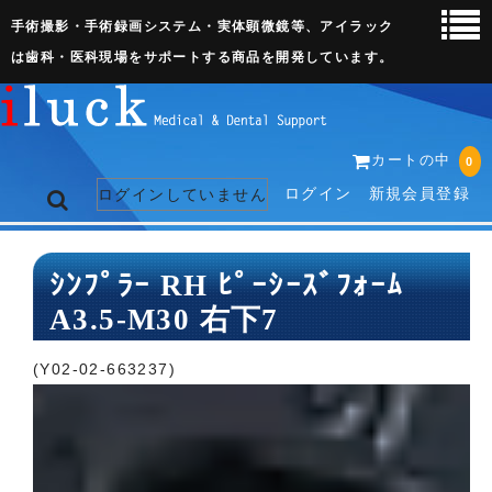
手術撮影・手術録画システム・実体顕微鏡等、アイラック
は歯科・医科現場をサポートする商品を開発しています。
カートの中
0
ログイン
新規会員登録
ログインしていません
トップページ
ｼﾝﾌﾟﾗｰ RH ﾋﾟｰｼｰｽﾞﾌｫｰﾑ
A3.5-M30 右下7
ネット販売ページ
歯科関連機器
(Y02-02-663237)
術野撮影キット
3D実体顕微鏡