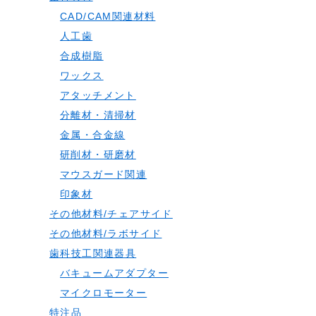
CAD/CAM関連材料
人工歯
合成樹脂
ワックス
アタッチメント
分離材・清掃材
金属・合金線
研削材・研磨材
マウスガード関連
印象材
その他材料/チェアサイド
その他材料/ラボサイド
歯科技工関連器具
バキュームアダプター
マイクロモーター
特注品