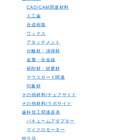
CAD/CAM関連材料
人工歯
合成樹脂
ワックス
アタッチメント
分離材・清掃材
金属・合金線
研削材・研磨材
マウスガード関連
印象材
その他材料/チェアサイド
その他材料/ラボサイド
歯科技工関連器具
バキュームアダプター
マイクロモーター
特注品