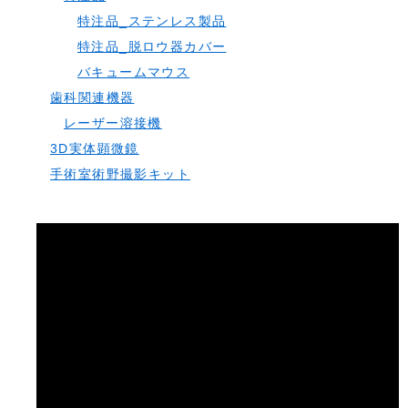
特注品_ステンレス製品
特注品_脱ロウ器カバー
バキュームマウス
歯科関連機器
レーザー溶接機
3D実体顕微鏡
手術室術野撮影キット