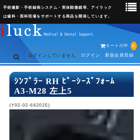
手術撮影・手術録画システム・実体顕微鏡等、アイラック
は歯科・医科現場をサポートする商品を開発しています。
カートの中
0
ログイン
新規会員登録
ログインしていません
トップページ
ｼﾝﾌﾟﾗｰ RH ﾋﾟｰｼｰｽﾞﾌｫｰﾑ
A3-M28 左上5
ネット販売ページ
歯科関連機器
(Y02-02-662025)
術野撮影キット
3D実体顕微鏡