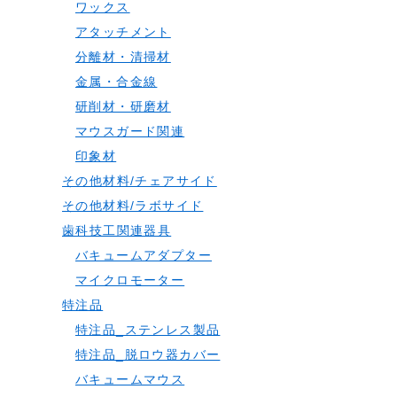
ワックス
アタッチメント
分離材・清掃材
金属・合金線
研削材・研磨材
マウスガード関連
印象材
その他材料/チェアサイド
その他材料/ラボサイド
歯科技工関連器具
バキュームアダプター
マイクロモーター
特注品
特注品_ステンレス製品
特注品_脱ロウ器カバー
バキュームマウス