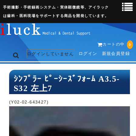
手術撮影・手術録画システム・実体顕微鏡等、アイラック
は歯科・医科現場をサポートする商品を開発しています。
カートの中
0
ログイン
新規会員登録
ログインしていません
トップページ
ｼﾝﾌﾟﾗｰ ﾋﾟｰｼｰｽﾞﾌｫｰﾑ A3.5-
S32 左上7
ネット販売ページ
歯科関連機器
(Y02-02-643427)
術野撮影キット
3D実体顕微鏡