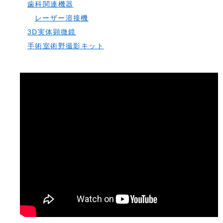
歯科関連機器
レーザー溶接機
3D実体顕微鏡
手術室術野撮影キット