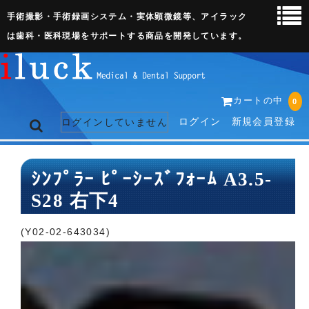
手術撮影・手術録画システム・実体顕微鏡等、アイラック
は歯科・医科現場をサポートする商品を開発しています。
カートの中
0
ログイン
新規会員登録
ログインしていません
トップページ
ｼﾝﾌﾟﾗｰ ﾋﾟｰｼｰｽﾞﾌｫｰﾑ A3.5-
S28 右下4
ネット販売ページ
歯科関連機器
(Y02-02-643034)
術野撮影キット
3D実体顕微鏡