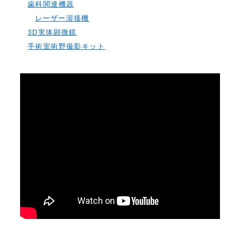
歯科関連機器
レーザー溶接機
3D実体顕微鏡
手術室術野撮影キット