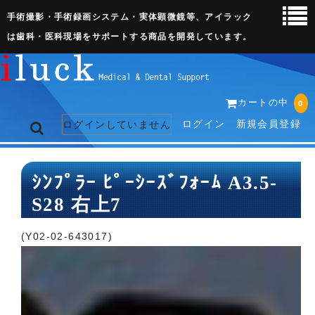
手術撮影・手術録画システム・実体顕微鏡等、アイラック
は歯科・医科現場をサポートする商品を開発しています。
カートの中
0
ログイン
新規会員登録
ログインしていません
トップページ
ｼﾝﾌﾟﾗｰ ﾋﾟｰｼｰｽﾞﾌｫｰﾑ A3.5-
S28 右上7
ネット販売ページ
歯科関連機器
(Y02-02-643017)
術野撮影キット
3D実体顕微鏡