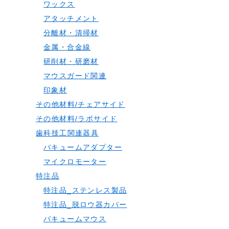
ワックス
アタッチメント
分離材・清掃材
金属・合金線
研削材・研磨材
マウスガード関連
印象材
その他材料/チェアサイド
その他材料/ラボサイド
歯科技工関連器具
バキュームアダプター
マイクロモーター
特注品
特注品_ステンレス製品
特注品_脱ロウ器カバー
バキュームマウス