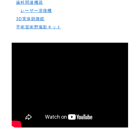
歯科関連機器
レーザー溶接機
3D実体顕微鏡
手術室術野撮影キット