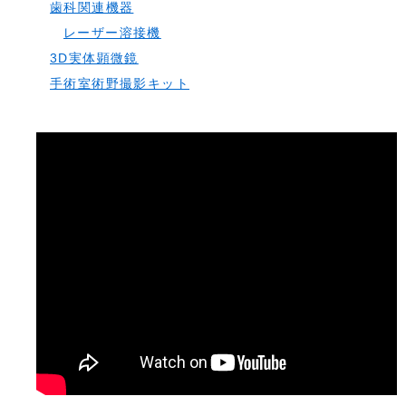
歯科関連機器
レーザー溶接機
3D実体顕微鏡
手術室術野撮影キット