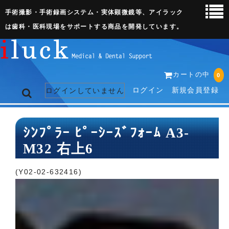
手術撮影・手術録画システム・実体顕微鏡等、アイラック
は歯科・医科現場をサポートする商品を開発しています。
カートの中
0
ログイン
新規会員登録
ログインしていません
トップページ
ｼﾝﾌﾟﾗｰ ﾋﾟｰｼｰｽﾞﾌｫｰﾑ A3-
M32 右上6
ネット販売ページ
歯科関連機器
(Y02-02-632416)
術野撮影キット
3D実体顕微鏡