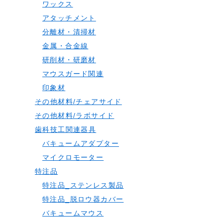
ワックス
アタッチメント
分離材・清掃材
金属・合金線
研削材・研磨材
マウスガード関連
印象材
その他材料/チェアサイド
その他材料/ラボサイド
歯科技工関連器具
バキュームアダプター
マイクロモーター
特注品
特注品_ステンレス製品
特注品_脱ロウ器カバー
バキュームマウス