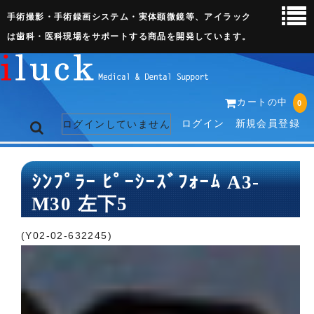
手術撮影・手術録画システム・実体顕微鏡等、アイラック
は歯科・医科現場をサポートする商品を開発しています。
カートの中
0
ログイン
新規会員登録
ログインしていません
トップページ
ｼﾝﾌﾟﾗｰ ﾋﾟｰｼｰｽﾞﾌｫｰﾑ A3-
M30 左下5
ネット販売ページ
歯科関連機器
(Y02-02-632245)
術野撮影キット
3D実体顕微鏡