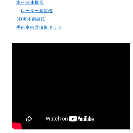
歯科関連機器
レーザー溶接機
3D実体顕微鏡
手術室術野撮影キット