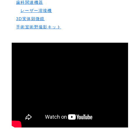
歯科関連機器
レーザー溶接機
3D実体顕微鏡
手術室術野撮影キット