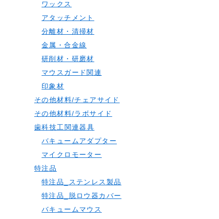
ワックス
アタッチメント
分離材・清掃材
金属・合金線
研削材・研磨材
マウスガード関連
印象材
その他材料/チェアサイド
その他材料/ラボサイド
歯科技工関連器具
バキュームアダプター
マイクロモーター
特注品
特注品_ステンレス製品
特注品_脱ロウ器カバー
バキュームマウス