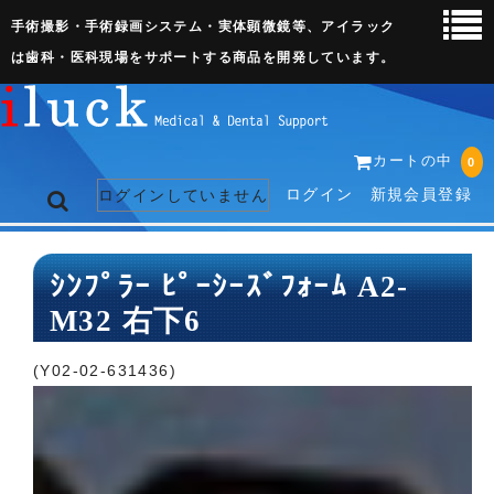
手術撮影・手術録画システム・実体顕微鏡等、アイラック
は歯科・医科現場をサポートする商品を開発しています。
カートの中
0
ログイン
新規会員登録
ログインしていません
トップページ
ｼﾝﾌﾟﾗｰ ﾋﾟｰｼｰｽﾞﾌｫｰﾑ A2-
M32 右下6
ネット販売ページ
歯科関連機器
(Y02-02-631436)
術野撮影キット
3D実体顕微鏡