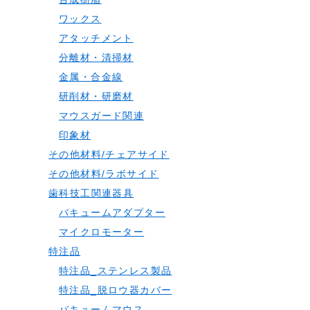
ワックス
アタッチメント
分離材・清掃材
金属・合金線
研削材・研磨材
マウスガード関連
印象材
その他材料/チェアサイド
その他材料/ラボサイド
歯科技工関連器具
バキュームアダプター
マイクロモーター
特注品
特注品_ステンレス製品
特注品_脱ロウ器カバー
バキュームマウス