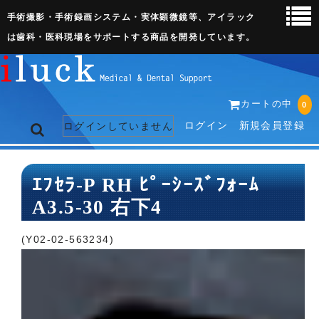
手術撮影・手術録画システム・実体顕微鏡等、アイラック
は歯科・医科現場をサポートする商品を開発しています。
カートの中
0
ログイン
新規会員登録
ログインしていません
トップページ
ｴﾌｾﾗ-P RH ﾋﾟｰｼｰｽﾞﾌｫｰﾑ
A3.5-30 右下4
ネット販売ページ
歯科関連機器
(Y02-02-563234)
術野撮影キット
3D実体顕微鏡