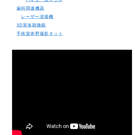
歯科関連機器
レーザー溶接機
3D実体顕微鏡
手術室術野撮影キット