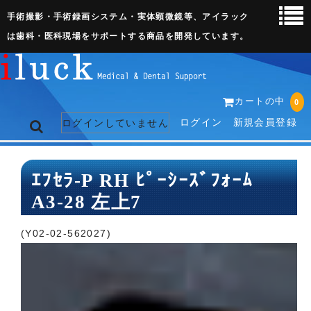
手術撮影・手術録画システム・実体顕微鏡等、アイラック
は歯科・医科現場をサポートする商品を開発しています。
カートの中
0
ログイン
新規会員登録
ログインしていません
トップページ
ｴﾌｾﾗ-P RH ﾋﾟｰｼｰｽﾞﾌｫｰﾑ
A3-28 左上7
ネット販売ページ
歯科関連機器
(Y02-02-562027)
術野撮影キット
3D実体顕微鏡