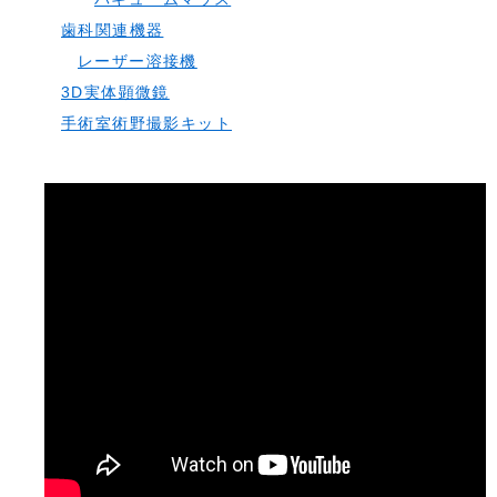
歯科関連機器
レーザー溶接機
3D実体顕微鏡
手術室術野撮影キット