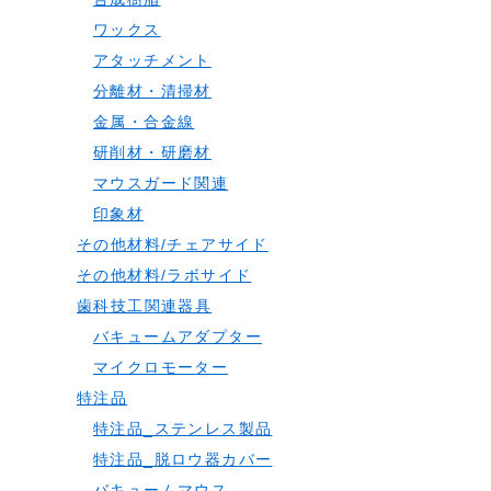
ワックス
アタッチメント
分離材・清掃材
金属・合金線
研削材・研磨材
マウスガード関連
印象材
その他材料/チェアサイド
その他材料/ラボサイド
歯科技工関連器具
バキュームアダプター
マイクロモーター
特注品
特注品_ステンレス製品
特注品_脱ロウ器カバー
バキュームマウス