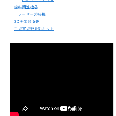
歯科関連機器
レーザー溶接機
3D実体顕微鏡
手術室術野撮影キット