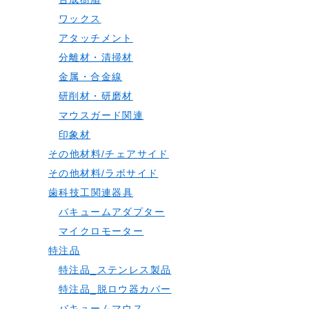
ワックス
アタッチメント
分離材・清掃材
金属・合金線
研削材・研磨材
マウスガード関連
印象材
その他材料/チェアサイド
その他材料/ラボサイド
歯科技工関連器具
バキュームアダプター
マイクロモーター
特注品
特注品_ステンレス製品
特注品_脱ロウ器カバー
バキュームマウス