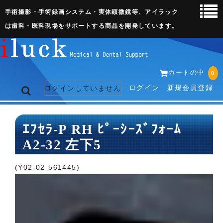
手術撮影・手術録画システム・実体顕微鏡等、アイラック
は歯科・医科現場をサポートする商品を開発しています。
カートの中
0
ログイン
新規会員登録
ログインしていません
トップページ
ｴﾌｾﾗ-P RH ﾋﾟｰｼｰｽﾞﾌｫｰﾑ
A2-32 左下5
ネット販売ページ
歯科関連機器
(Y02-02-561445)
術野撮影キット
3D実体顕微鏡