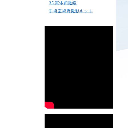
3D実体顕微鏡
手術室術野撮影キット