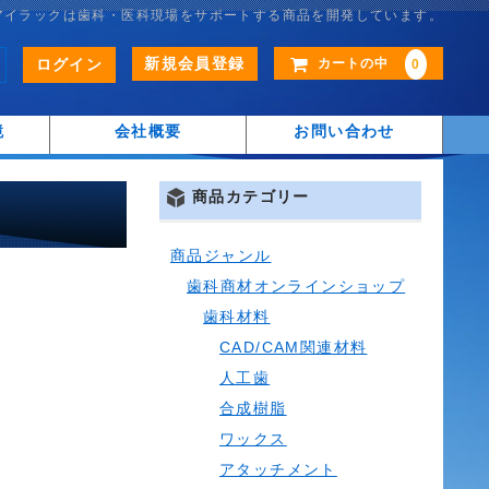
アイラックは歯科・医科現場をサポートする商品を開発しています。
新規会員登録
ログイン
カートの中
0
鏡
会社概要
お問い合わせ
商品カテゴリー
商品ジャンル
歯科商材オンラインショップ
歯科材料
CAD/CAM関連材料
人工歯
合成樹脂
ワックス
アタッチメント