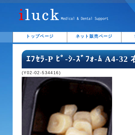
トップページ
ネット販売ページ
ｴﾌｾﾗ-P ﾋﾟ-ｼ-ｽﾞﾌｫ-ﾑ A4-32
(Y02-02-534416)