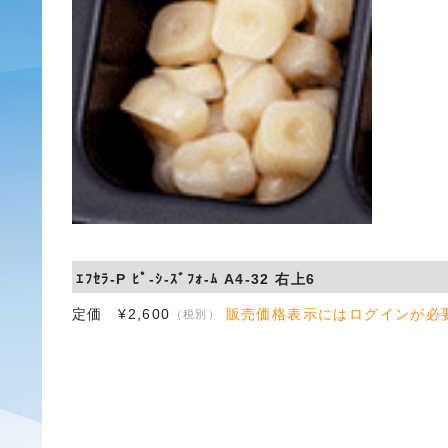
ｴﾌｾﾗ-P ﾋﾟ-ｼ-ｽﾞﾌｫ-ﾑ A4-32 右上6
定価 ¥2,600
販売価格表示にはログインが必
（税別）