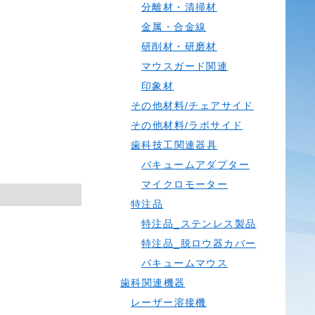
分離材・清掃材
金属・合金線
研削材・研磨材
マウスガード関連
印象材
その他材料/チェアサイド
その他材料/ラボサイド
歯科技工関連器具
バキュームアダプター
マイクロモーター
特注品
特注品_ステンレス製品
特注品_脱ロウ器カバー
バキュームマウス
歯科関連機器
レーザー溶接機