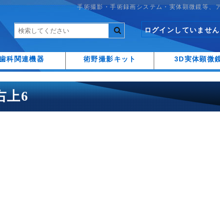
手術撮影・手術録画システム・実体顕微鏡等、
ログインしていません
歯科関連機器
術野撮影キット
3D実体顕微
 右上6