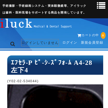
手術撮影・手術録画システム・実体顕微鏡等、アイラック
は歯科・医科現場をサポートする商品を開発しています。
カートの中
0
ログイン
新規会員登録
ログインしていません
トップページ
ｴﾌｾﾗ-P ﾋﾟ-ｼ-ｽﾞﾌｫ-ﾑ A4-28
左下4
ネット販売ページ
歯科関連機器
(Y02-02-534044)
術野撮影キット
3D実体顕微鏡