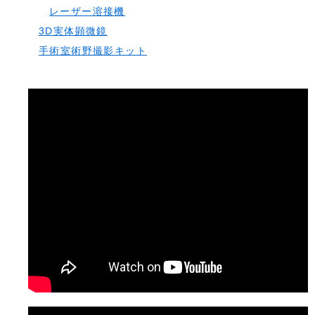
レーザー溶接機
3D実体顕微鏡
手術室術野撮影キット