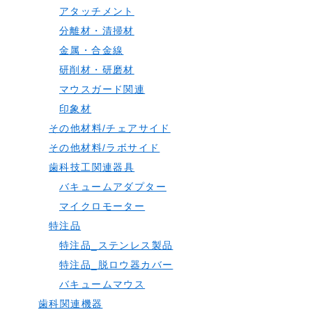
アタッチメント
分離材・清掃材
金属・合金線
研削材・研磨材
マウスガード関連
印象材
その他材料/チェアサイド
その他材料/ラボサイド
歯科技工関連器具
バキュームアダプター
マイクロモーター
特注品
特注品_ステンレス製品
特注品_脱ロウ器カバー
バキュームマウス
歯科関連機器