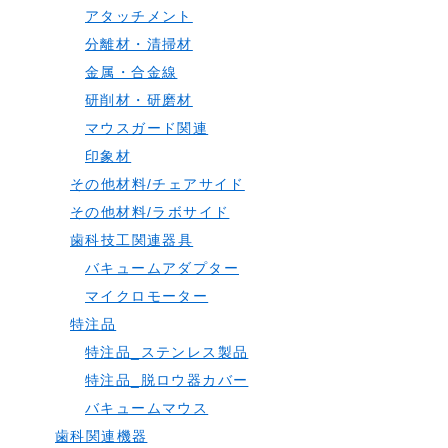
アタッチメント
分離材・清掃材
金属・合金線
研削材・研磨材
マウスガード関連
印象材
その他材料/チェアサイド
その他材料/ラボサイド
歯科技工関連器具
バキュームアダプター
マイクロモーター
特注品
特注品_ステンレス製品
特注品_脱ロウ器カバー
バキュームマウス
歯科関連機器