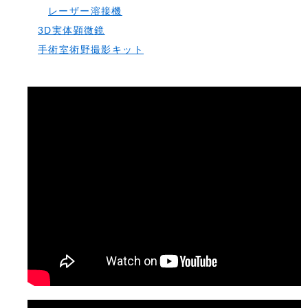
レーザー溶接機
3D実体顕微鏡
手術室術野撮影キット