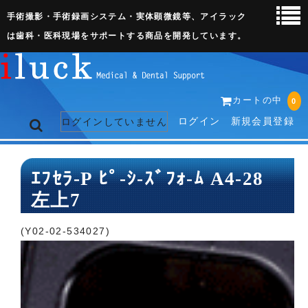
手術撮影・手術録画システム・実体顕微鏡等、アイラック
は歯科・医科現場をサポートする商品を開発しています。
カートの中
0
ログイン
新規会員登録
ログインしていません
トップページ
ｴﾌｾﾗ-P ﾋﾟ-ｼ-ｽﾞﾌｫ-ﾑ A4-28
左上7
ネット販売ページ
歯科関連機器
(Y02-02-534027)
術野撮影キット
3D実体顕微鏡