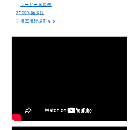
レーザー溶接機
3D実体顕微鏡
手術室術野撮影キット