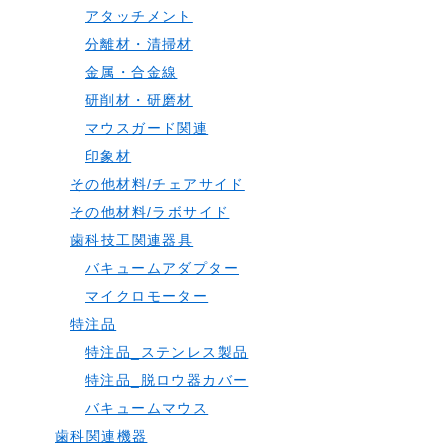
アタッチメント
分離材・清掃材
金属・合金線
研削材・研磨材
マウスガード関連
印象材
その他材料/チェアサイド
その他材料/ラボサイド
歯科技工関連器具
バキュームアダプター
マイクロモーター
特注品
特注品_ステンレス製品
特注品_脱ロウ器カバー
バキュームマウス
歯科関連機器