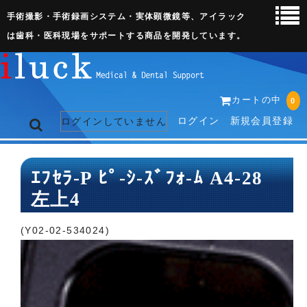
手術撮影・手術録画システム・実体顕微鏡等、アイラック
は歯科・医科現場をサポートする商品を開発しています。
カートの中
0
ログイン
新規会員登録
ログインしていません
トップページ
ｴﾌｾﾗ-P ﾋﾟ-ｼ-ｽﾞﾌｫ-ﾑ A4-28
左上4
ネット販売ページ
歯科関連機器
(Y02-02-534024)
術野撮影キット
3D実体顕微鏡