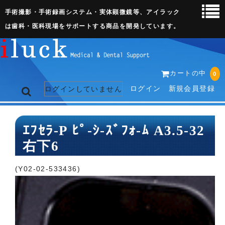
手術撮影・手術録画システム・実体顕微鏡等、アイラック
は歯科・医科現場をサポートする商品を開発しています。
カートの中
0
ログイン
新規会員登録
ログインしていません
トップページ
ｴﾌｾﾗ-P ﾋﾟ-ｼ-ｽﾞﾌｫ-ﾑ A3.5-32
右下6
ネット販売ページ
歯科関連機器
(Y02-02-533436)
術野撮影キット
3D実体顕微鏡