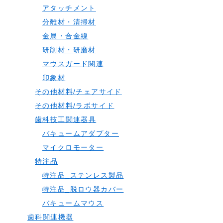
アタッチメント
分離材・清掃材
金属・合金線
研削材・研磨材
マウスガード関連
印象材
その他材料/チェアサイド
その他材料/ラボサイド
歯科技工関連器具
バキュームアダプター
マイクロモーター
特注品
特注品_ステンレス製品
特注品_脱ロウ器カバー
バキュームマウス
歯科関連機器