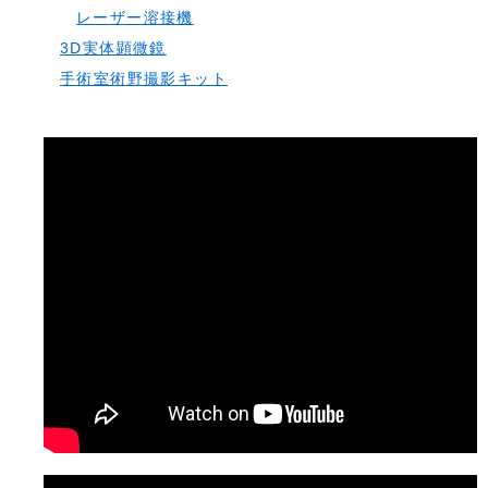
レーザー溶接機
3D実体顕微鏡
手術室術野撮影キット