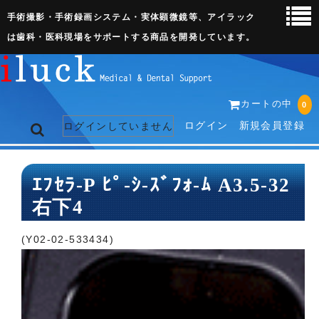
手術撮影・手術録画システム・実体顕微鏡等、アイラック
は歯科・医科現場をサポートする商品を開発しています。
カートの中
0
ログイン
新規会員登録
ログインしていません
トップページ
ｴﾌｾﾗ-P ﾋﾟ-ｼ-ｽﾞﾌｫ-ﾑ A3.5-32
右下4
ネット販売ページ
歯科関連機器
(Y02-02-533434)
術野撮影キット
3D実体顕微鏡