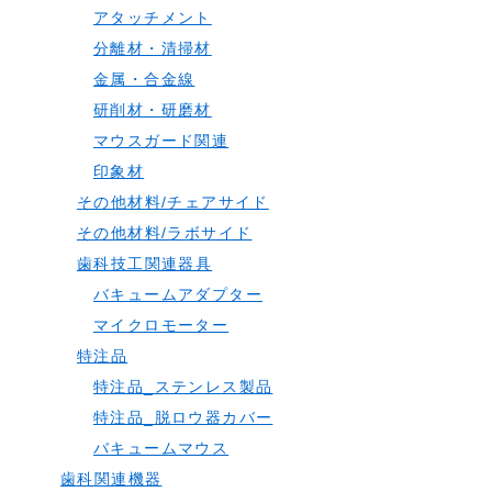
アタッチメント
分離材・清掃材
金属・合金線
研削材・研磨材
マウスガード関連
印象材
その他材料/チェアサイド
その他材料/ラボサイド
歯科技工関連器具
バキュームアダプター
マイクロモーター
特注品
特注品_ステンレス製品
特注品_脱ロウ器カバー
バキュームマウス
歯科関連機器