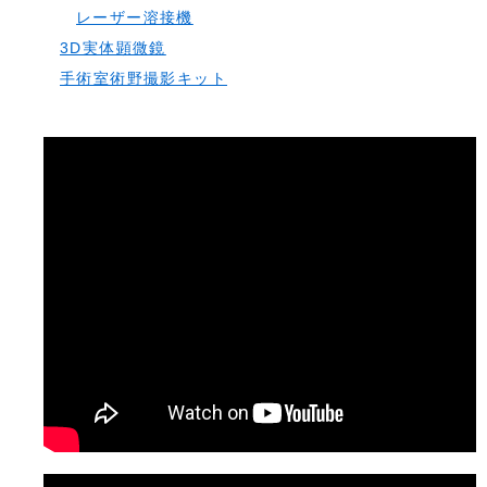
レーザー溶接機
3D実体顕微鏡
手術室術野撮影キット