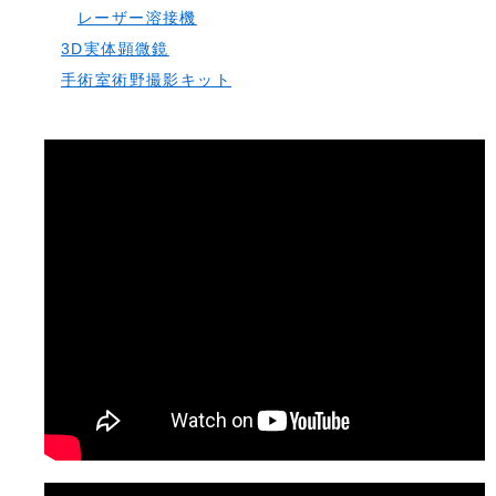
レーザー溶接機
3D実体顕微鏡
手術室術野撮影キット