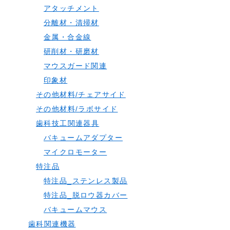
アタッチメント
分離材・清掃材
金属・合金線
研削材・研磨材
マウスガード関連
印象材
その他材料/チェアサイド
その他材料/ラボサイド
歯科技工関連器具
バキュームアダプター
マイクロモーター
特注品
特注品_ステンレス製品
特注品_脱ロウ器カバー
バキュームマウス
歯科関連機器