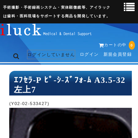
手術撮影・手術録画システム・実体顕微鏡等、アイラック
は歯科・医科現場をサポートする商品を開発しています。
カートの中
0
ログイン
新規会員登録
ログインしていません
トップページ
ｴﾌｾﾗ-P ﾋﾟ-ｼ-ｽﾞﾌｫ-ﾑ A3.5-32
左上7
ネット販売ページ
歯科関連機器
(Y02-02-533427)
術野撮影キット
3D実体顕微鏡