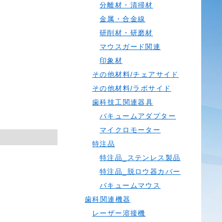
分離材・清掃材
金属・合金線
研削材・研磨材
マウスガード関連
印象材
その他材料/チェアサイド
その他材料/ラボサイド
歯科技工関連器具
バキュームアダプター
マイクロモーター
特注品
特注品_ステンレス製品
特注品_脱ロウ器カバー
バキュームマウス
歯科関連機器
レーザー溶接機