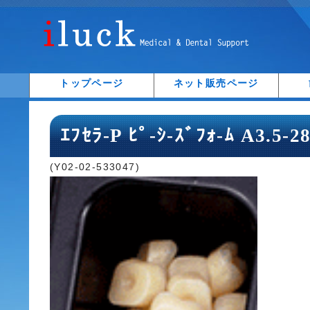
トップページ
ネット販売ページ
ｴﾌｾﾗ-P ﾋﾟ-ｼ-ｽﾞﾌｫ-ﾑ A3.5-
(Y02-02-533047)