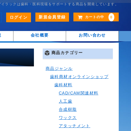
アイラックは歯科・医科現場をサポートする商品を開発しています。
新規会員登録
ログイン
カートの中
0
鏡
会社概要
お問い合わせ
商品カテゴリー
商品ジャンル
歯科商材オンラインショップ
歯科材料
CAD/CAM関連材料
人工歯
合成樹脂
ワックス
アタッチメント