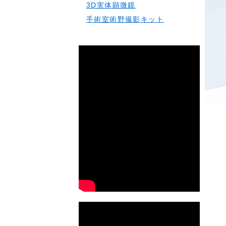
3D実体顕微鏡
手術室術野撮影キット