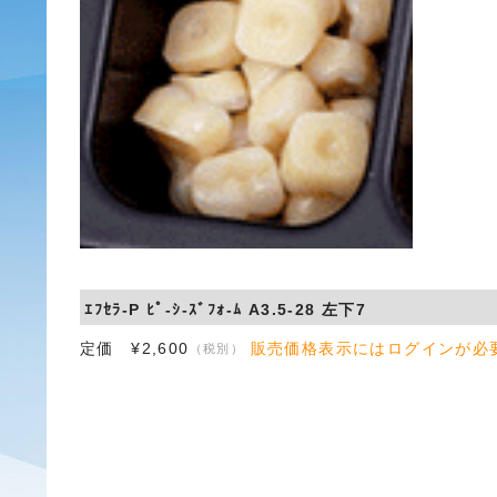
ｴﾌｾﾗ-P ﾋﾟ-ｼ-ｽﾞﾌｫ-ﾑ A3.5-28 左下7
定価 ¥2,600
販売価格表示にはログインが必
（税別）