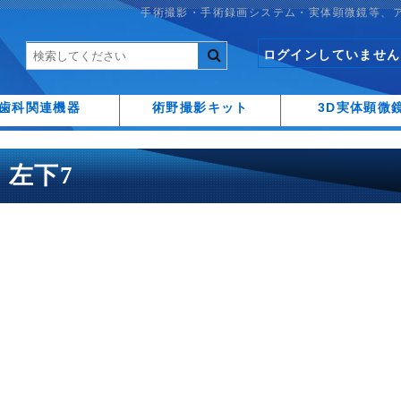
手術撮影・手術録画システム・実体顕微鏡等、
ログインしていません
歯科関連機器
術野撮影キット
3D実体顕微
28 左下7