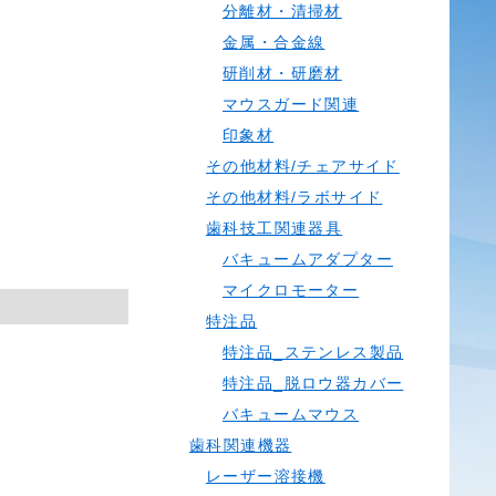
分離材・清掃材
金属・合金線
研削材・研磨材
マウスガード関連
印象材
その他材料/チェアサイド
その他材料/ラボサイド
歯科技工関連器具
バキュームアダプター
マイクロモーター
特注品
特注品_ステンレス製品
特注品_脱ロウ器カバー
バキュームマウス
歯科関連機器
レーザー溶接機