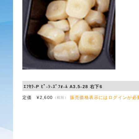
ｴﾌｾﾗ-P ﾋﾟ-ｼ-ｽﾞﾌｫ-ﾑ A3.5-28 右下6
定価 ¥2,600
販売価格表示にはログインが必
（税別）