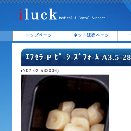
トップページ
ネット販売ページ
ｴﾌｾﾗ-P ﾋﾟ-ｼ-ｽﾞﾌｫ-ﾑ A3.5-
(Y02-02-533036)