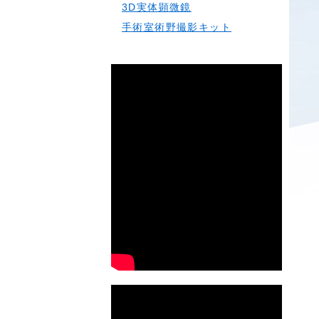
3D実体顕微鏡
手術室術野撮影キット