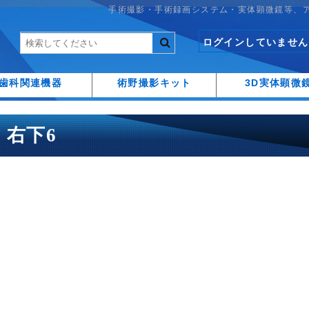
手術撮影・手術録画システム・実体顕微鏡等、
ログインしていません
歯科関連機器
術野撮影キット
3D実体顕微
28 右下6