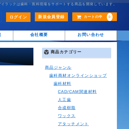
アイラックは歯科・医科現場をサポートする商品を開発しています。
新規会員登録
ログイン
カートの中
0
鏡
会社概要
お問い合わせ
商品カテゴリー
商品ジャンル
歯科商材オンラインショップ
歯科材料
CAD/CAM関連材料
人工歯
合成樹脂
ワックス
アタッチメント