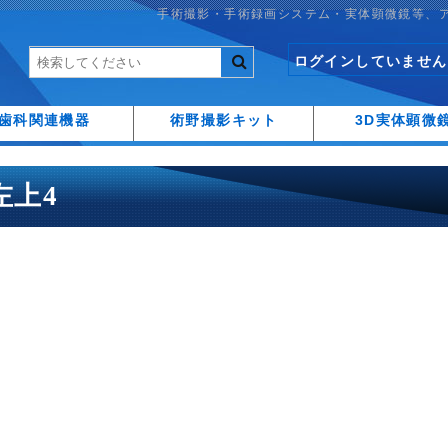
手術撮影・手術録画システム・実体顕微鏡等、
ログインしていません
歯科関連機器
術野撮影キット
3D実体顕微
 左上4