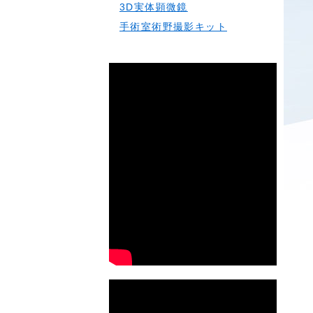
3D実体顕微鏡
手術室術野撮影キット