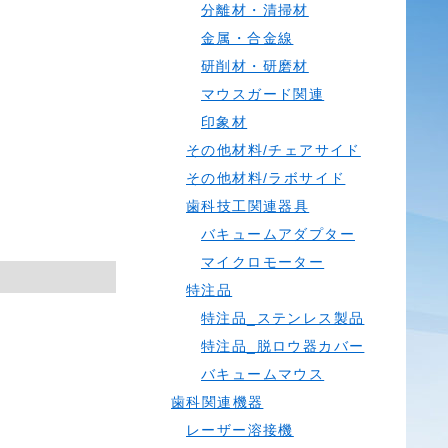
分離材・清掃材
金属・合金線
研削材・研磨材
マウスガード関連
印象材
その他材料/チェアサイド
その他材料/ラボサイド
歯科技工関連器具
バキュームアダプター
マイクロモーター
特注品
特注品_ステンレス製品
特注品_脱ロウ器カバー
バキュームマウス
歯科関連機器
レーザー溶接機