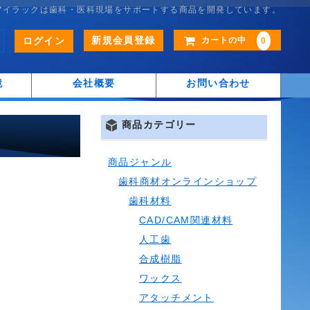
アイラックは歯科・医科現場をサポートする商品を開発しています。
新規会員登録
ログイン
カートの中
0
鏡
会社概要
お問い合わせ
商品カテゴリー
商品ジャンル
歯科商材オンラインショップ
歯科材料
CAD/CAM関連材料
人工歯
合成樹脂
ワックス
アタッチメント