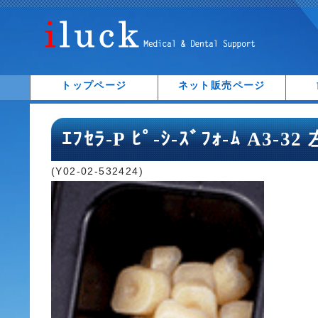
トップページ
ネット販売ページ
ｴﾌｾﾗ-P ﾋﾟ-ｼ-ｽﾞﾌｫ-ﾑ A3-32
(Y02-02-532424)