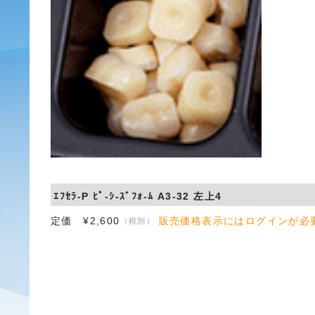
ｴﾌｾﾗ-P ﾋﾟ-ｼ-ｽﾞﾌｫ-ﾑ A3-32 左上4
定価 ¥2,600
販売価格表示にはログインが必
（税別）