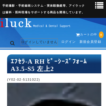
手術撮影・手術録画システム・実体顕微鏡等、アイラック
は歯科・医科現場をサポートする商品を開発しています。
カートの中
0
ログイン
新規会員登録
ログインしていません
トップページ
ｴﾌｾﾗ-A RH ﾋﾟｰｼｰｽﾞﾌｫｰﾑ
A3.5-S5 左上2
ネット販売ページ
歯科関連機器
(Y02-02-5131022)
術野撮影キット
3D実体顕微鏡