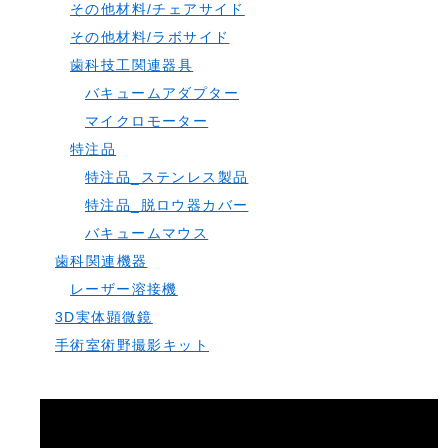
その他材料/チェアサイド
その他材料/ラボサイド
歯科技工関連器具
バキュームアダプター
マイクロモーター
特注品
特注品_ステンレス製品
特注品_脱ロウ器カバー
バキュームマウス
歯科関連機器
レーザー溶接機
3D実体顕微鏡
手術室術野撮影キット