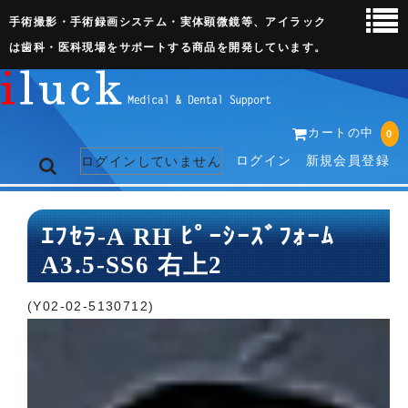
手術撮影・手術録画システム・実体顕微鏡等、アイラック
は歯科・医科現場をサポートする商品を開発しています。
カートの中
0
ログイン
新規会員登録
ログインしていません
トップページ
ｴﾌｾﾗ-A RH ﾋﾟｰｼｰｽﾞﾌｫｰﾑ
A3.5-SS6 右上2
ネット販売ページ
歯科関連機器
(Y02-02-5130712)
術野撮影キット
3D実体顕微鏡