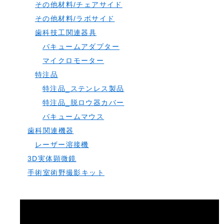
その他材料/チェアサイド
その他材料/ラボサイド
歯科技工関連器具
バキュームアダプター
マイクロモーター
特注品
特注品_ステンレス製品
特注品_脱ロウ器カバー
バキュームマウス
歯科関連機器
レーザー溶接機
3D実体顕微鏡
手術室術野撮影キット