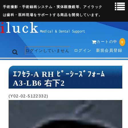
手術撮影・手術録画システム・実体顕微鏡等、アイラック
は歯科・医科現場をサポートする商品を開発しています。
カートの中
0
ログイン
新規会員登録
ログインしていません
トップページ
ｴﾌｾﾗ-A RH ﾋﾟｰｼｰｽﾞﾌｫｰﾑ
A3-LB6 右下2
ネット販売ページ
歯科関連機器
(Y02-02-5122332)
術野撮影キット
3D実体顕微鏡