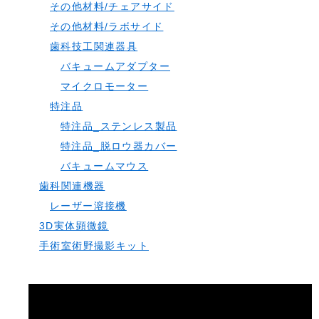
その他材料/チェアサイド
その他材料/ラボサイド
歯科技工関連器具
バキュームアダプター
マイクロモーター
特注品
特注品_ステンレス製品
特注品_脱ロウ器カバー
バキュームマウス
歯科関連機器
レーザー溶接機
3D実体顕微鏡
手術室術野撮影キット