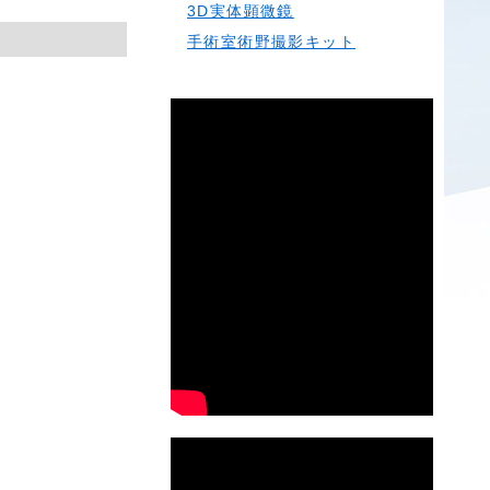
3D実体顕微鏡
手術室術野撮影キット