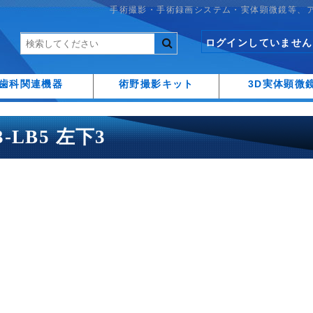
手術撮影・手術録画システム・実体顕微鏡等、
ログインしていません
歯科関連機器
術野撮影キット
3D実体顕微
A3-LB5 左下3