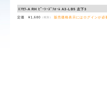
ｴﾌｾﾗ-A RH ﾋﾟｰｼｰｽﾞﾌｫｰﾑ A3-LB5 左下3
定価 ¥1,680
販売価格表示にはログインが必
（税別）