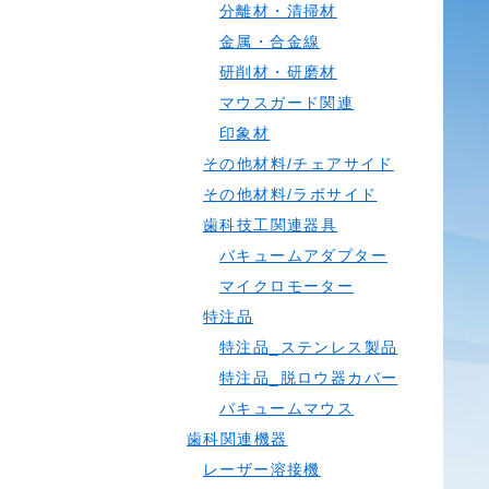
分離材・清掃材
金属・合金線
研削材・研磨材
マウスガード関連
印象材
その他材料/チェアサイド
その他材料/ラボサイド
歯科技工関連器具
バキュームアダプター
マイクロモーター
特注品
特注品_ステンレス製品
特注品_脱ロウ器カバー
バキュームマウス
歯科関連機器
レーザー溶接機