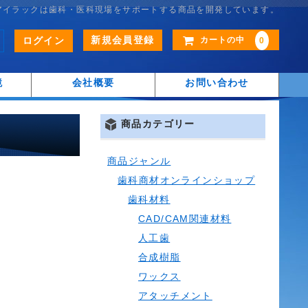
アイラックは歯科・医科現場をサポートする商品を開発しています。
新規会員登録
ログイン
カートの中
0
鏡
会社概要
お問い合わせ
商品カテゴリー
商品ジャンル
歯科商材オンラインショップ
歯科材料
CAD/CAM関連材料
人工歯
合成樹脂
ワックス
アタッチメント