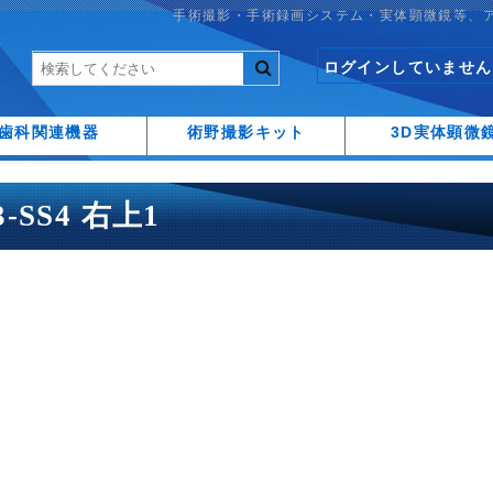
手術撮影・手術録画システム・実体顕微鏡等、
ログインしていません
歯科関連機器
術野撮影キット
3D実体顕微
A3-SS4 右上1