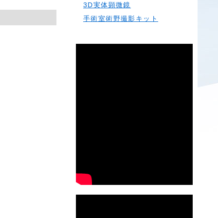
3D実体顕微鏡
手術室術野撮影キット