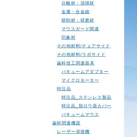
分離材・清掃材
金属・合金線
研削材・研磨材
マウスガード関連
印象材
その他材料/チェアサイド
その他材料/ラボサイド
歯科技工関連器具
バキュームアダプター
マイクロモーター
特注品
特注品_ステンレス製品
特注品_脱ロウ器カバー
バキュームマウス
歯科関連機器
レーザー溶接機