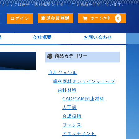
アイラックは歯科・医科現場をサポートする商品を開発しています。
新規会員登録
ログイン
カートの中
0
鏡
会社概要
お問い合わせ
商品カテゴリー
商品ジャンル
歯科商材オンラインショップ
歯科材料
CAD/CAM関連材料
人工歯
合成樹脂
ワックス
アタッチメント