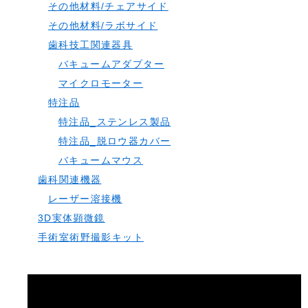
その他材料/チェアサイド
その他材料/ラボサイド
歯科技工関連器具
バキュームアダプター
マイクロモーター
特注品
特注品_ステンレス製品
特注品_脱ロウ器カバー
バキュームマウス
歯科関連機器
レーザー溶接機
3D実体顕微鏡
手術室術野撮影キット