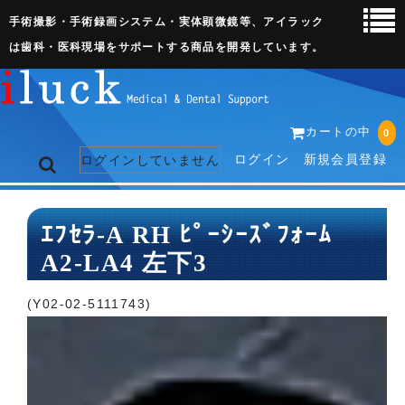
手術撮影・手術録画システム・実体顕微鏡等、アイラック
は歯科・医科現場をサポートする商品を開発しています。
カートの中
0
ログイン
新規会員登録
ログインしていません
トップページ
ｴﾌｾﾗ-A RH ﾋﾟｰｼｰｽﾞﾌｫｰﾑ
A2-LA4 左下3
ネット販売ページ
歯科関連機器
(Y02-02-5111743)
術野撮影キット
3D実体顕微鏡