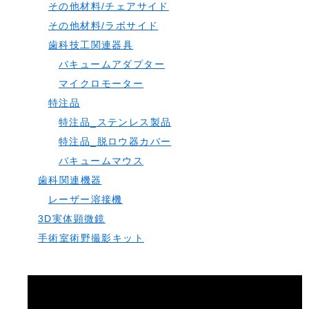
その他材料/チェアサイド
その他材料/ラボサイド
歯科技工関連器具
バキュームアダプター
マイクロモーター
特注品
特注品_ステンレス製品
特注品_脱ロウ器カバー
バキュームマウス
歯科関連機器
レーザー溶接機
3D実体顕微鏡
手術室術野撮影キット