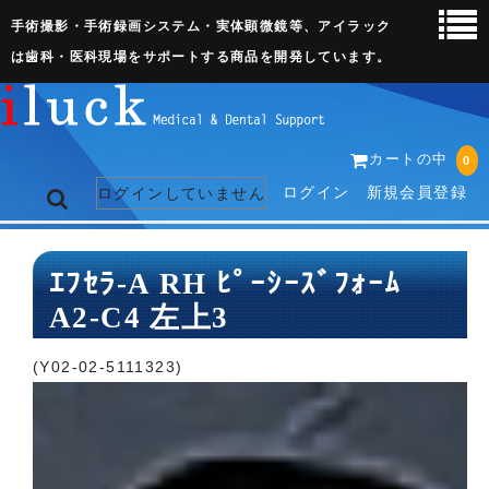
手術撮影・手術録画システム・実体顕微鏡等、アイラック
は歯科・医科現場をサポートする商品を開発しています。
カートの中
0
ログイン
新規会員登録
ログインしていません
トップページ
ｴﾌｾﾗ-A RH ﾋﾟｰｼｰｽﾞﾌｫｰﾑ
A2-C4 左上3
ネット販売ページ
歯科関連機器
(Y02-02-5111323)
術野撮影キット
3D実体顕微鏡