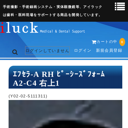
手術撮影・手術録画システム・実体顕微鏡等、アイラック
は歯科・医科現場をサポートする商品を開発しています。
カートの中
0
ログイン
新規会員登録
ログインしていません
トップページ
ｴﾌｾﾗ-A RH ﾋﾟｰｼｰｽﾞﾌｫｰﾑ
A2-C4 右上1
ネット販売ページ
歯科関連機器
(Y02-02-5111311)
術野撮影キット
3D実体顕微鏡