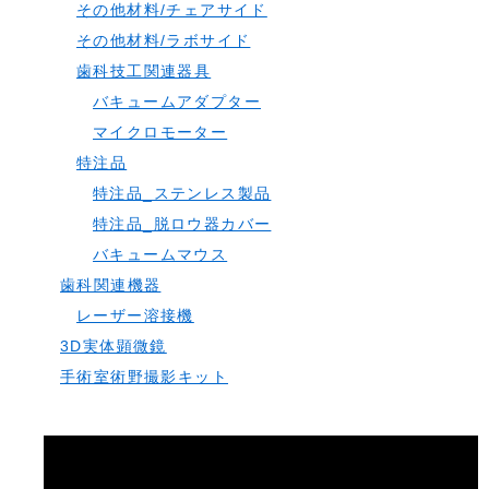
その他材料/チェアサイド
その他材料/ラボサイド
歯科技工関連器具
バキュームアダプター
マイクロモーター
特注品
特注品_ステンレス製品
特注品_脱ロウ器カバー
バキュームマウス
歯科関連機器
レーザー溶接機
3D実体顕微鏡
手術室術野撮影キット