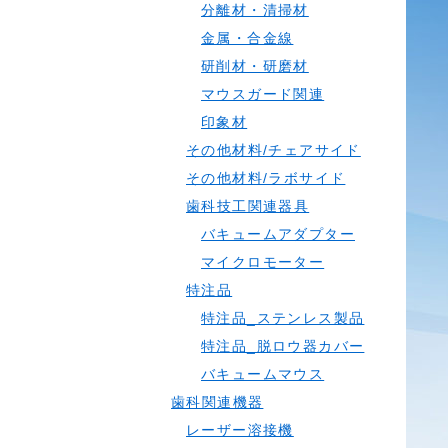
分離材・清掃材
金属・合金線
研削材・研磨材
マウスガード関連
印象材
その他材料/チェアサイド
その他材料/ラボサイド
歯科技工関連器具
バキュームアダプター
マイクロモーター
特注品
特注品_ステンレス製品
特注品_脱ロウ器カバー
バキュームマウス
歯科関連機器
レーザー溶接機