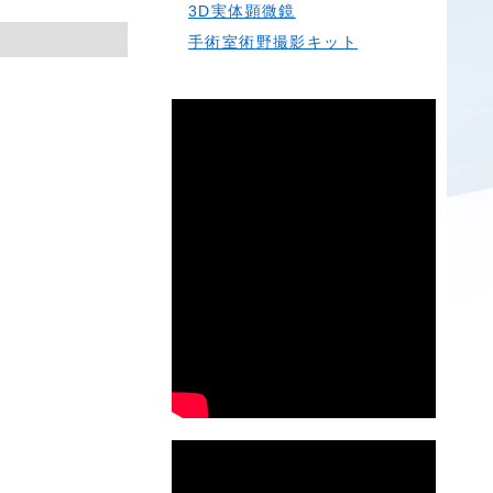
3D実体顕微鏡
手術室術野撮影キット