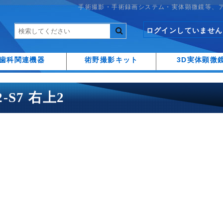
手術撮影・手術録画システム・実体顕微鏡等、
ログインしていません
歯科関連機器
術野撮影キット
3D実体顕微
A2-S7 右上2