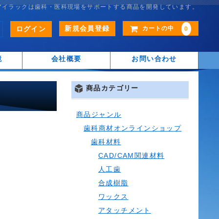
アイラックは歯科・医科現場をサポートする商品を開発しています。
新規会員登録
ログイン
カートの中
0
鏡
会社概要
お問い合わせ
商品カテゴリー
商品ジャンル
歯科商材オンラインショップ
歯科材料
CAD/CAM関連材料
人工歯
合成樹脂
ワックス
アタッチメント