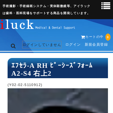
手術撮影・手術録画システム・実体顕微鏡等、アイラック
は歯科・医科現場をサポートする商品を開発しています。
カートの中
0
ログイン
新規会員登録
ログインしていません
トップページ
ｴﾌｾﾗ-A RH ﾋﾟｰｼｰｽﾞﾌｫｰﾑ
A2-S4 右上2
ネット販売ページ
歯科関連機器
(Y02-02-5110912)
術野撮影キット
3D実体顕微鏡