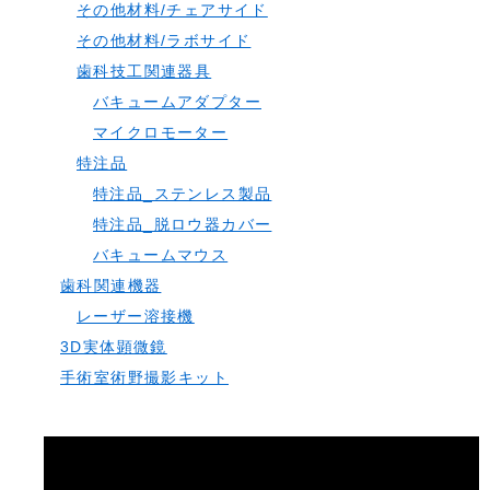
その他材料/チェアサイド
その他材料/ラボサイド
歯科技工関連器具
バキュームアダプター
マイクロモーター
特注品
特注品_ステンレス製品
特注品_脱ロウ器カバー
バキュームマウス
歯科関連機器
レーザー溶接機
3D実体顕微鏡
手術室術野撮影キット