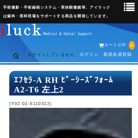
手術撮影・手術録画システム・実体顕微鏡等、アイラック
は歯科・医科現場をサポートする商品を開発しています。
カートの中
0
ログイン
新規会員登録
ログインしていません
トップページ
ｴﾌｾﾗ-A RH ﾋﾟｰｼｰｽﾞﾌｫｰﾑ
A2-T6 左上2
ネット販売ページ
歯科関連機器
(Y02-02-5110322)
術野撮影キット
3D実体顕微鏡