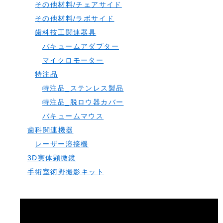
その他材料/チェアサイド
その他材料/ラボサイド
歯科技工関連器具
バキュームアダプター
マイクロモーター
特注品
特注品_ステンレス製品
特注品_脱ロウ器カバー
バキュームマウス
歯科関連機器
レーザー溶接機
3D実体顕微鏡
手術室術野撮影キット