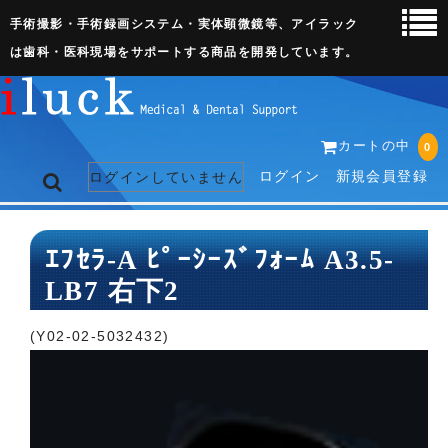
手術撮影・手術録画システム・実体顕微鏡等、アイラック
は歯科・医科現場をサポートする商品を開発しています。
カートの中
0
ログイン
新規会員登録
ログインしていません
トップページ
ｴﾌｾﾗ-A ﾋﾟｰｼｰｽﾞﾌｫｰﾑ A3.5-
LB7 右下2
ネット販売ページ
歯科関連機器
(Y02-02-5032432)
術野撮影キット
3D実体顕微鏡