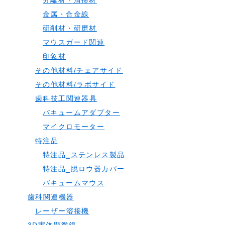
分離材・清掃材
金属・合金線
研削材・研磨材
マウスガード関連
印象材
その他材料/チェアサイド
その他材料/ラボサイド
歯科技工関連器具
バキュームアダプター
マイクロモーター
特注品
特注品_ステンレス製品
特注品_脱ロウ器カバー
バキュームマウス
歯科関連機器
レーザー溶接機