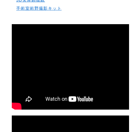
3D実体顕微鏡
手術室術野撮影キット