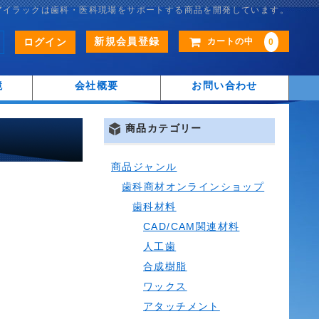
アイラックは歯科・医科現場をサポートする商品を開発しています。
新規会員登録
ログイン
カートの中
0
鏡
会社概要
お問い合わせ
商品カテゴリー
商品ジャンル
歯科商材オンラインショップ
歯科材料
CAD/CAM関連材料
人工歯
合成樹脂
ワックス
アタッチメント