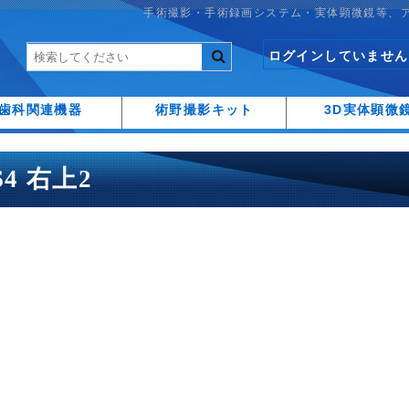
手術撮影・手術録画システム・実体顕微鏡等、
ログインしていません
歯科関連機器
術野撮影キット
3D実体顕微
-S4 右上2