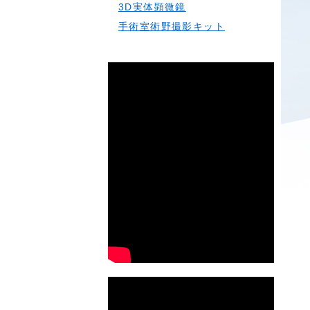
3D実体顕微鏡
手術室術野撮影キット