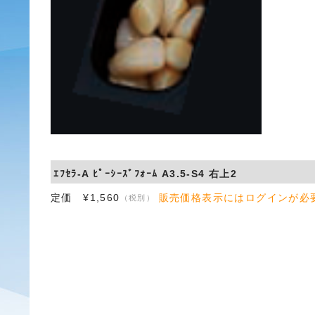
ｴﾌｾﾗ-A ﾋﾟｰｼｰｽﾞﾌｫｰﾑ A3.5-S4 右上2
定価 ¥1,560
販売価格表示にはログインが必
（税別）