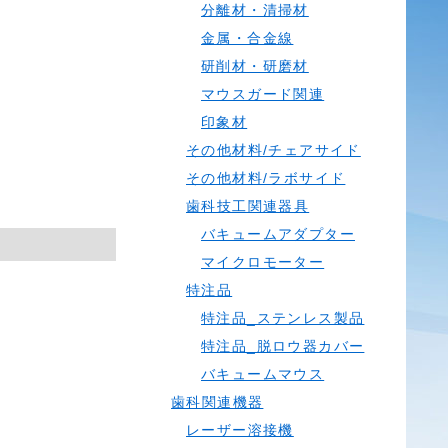
分離材・清掃材
金属・合金線
研削材・研磨材
マウスガード関連
印象材
その他材料/チェアサイド
その他材料/ラボサイド
歯科技工関連器具
バキュームアダプター
マイクロモーター
特注品
特注品_ステンレス製品
特注品_脱ロウ器カバー
バキュームマウス
歯科関連機器
レーザー溶接機