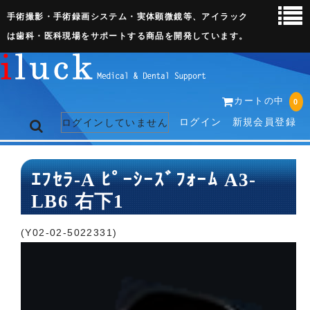
手術撮影・手術録画システム・実体顕微鏡等、アイラック
は歯科・医科現場をサポートする商品を開発しています。
カートの中
0
ログイン
新規会員登録
ログインしていません
トップページ
ｴﾌｾﾗ-A ﾋﾟｰｼｰｽﾞﾌｫｰﾑ A3-
LB6 右下1
ネット販売ページ
歯科関連機器
(Y02-02-5022331)
術野撮影キット
3D実体顕微鏡