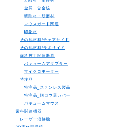
分離材・清掃材
金属・合金線
研削材・研磨材
マウスガード関連
印象材
その他材料/チェアサイド
その他材料/ラボサイド
歯科技工関連器具
バキュームアダプター
マイクロモーター
特注品
特注品_ステンレス製品
特注品_脱ロウ器カバー
バキュームマウス
歯科関連機器
レーザー溶接機