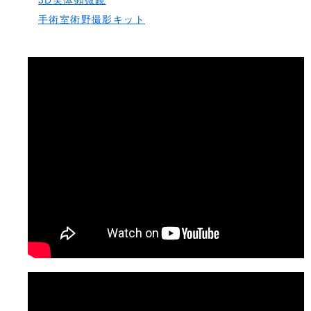
3D実体顕微鏡
手術室術野撮影キット