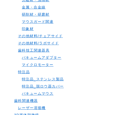
分離材・清掃材
金属・合金線
研削材・研磨材
マウスガード関連
印象材
その他材料/チェアサイド
その他材料/ラボサイド
歯科技工関連器具
バキュームアダプター
マイクロモーター
特注品
特注品_ステンレス製品
特注品_脱ロウ器カバー
バキュームマウス
歯科関連機器
レーザー溶接機