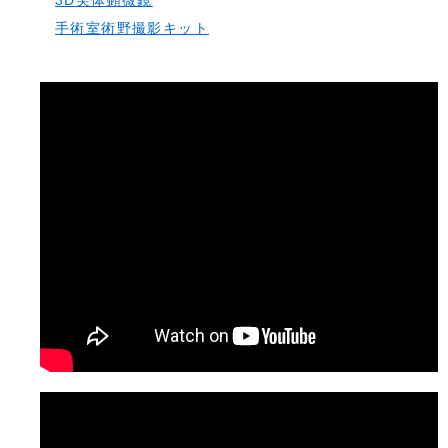
3D実体顕微鏡
手術室術野撮影キット