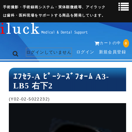
手術撮影・手術録画システム・実体顕微鏡等、アイラック
は歯科・医科現場をサポートする商品を開発しています。
カートの中
0
ログイン
新規会員登録
ログインしていません
トップページ
ｴﾌｾﾗ-A ﾋﾟｰｼｰｽﾞﾌｫｰﾑ A3-
LB5 右下2
ネット販売ページ
歯科関連機器
(Y02-02-5022232)
術野撮影キット
3D実体顕微鏡