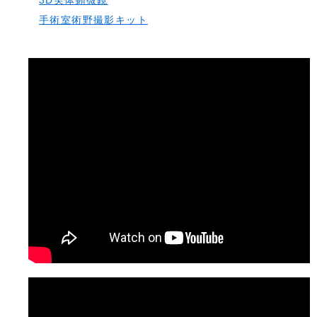
3D実体顕微鏡
手術室術野撮影キット