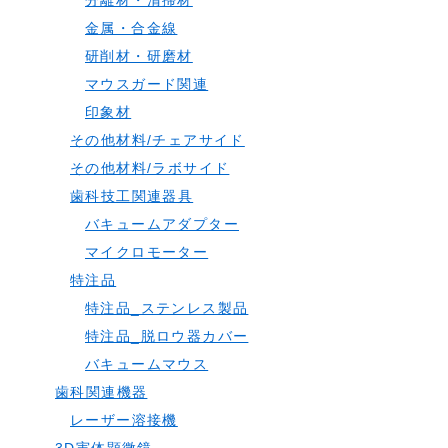
分離材・清掃材
金属・合金線
研削材・研磨材
マウスガード関連
印象材
その他材料/チェアサイド
その他材料/ラボサイド
歯科技工関連器具
バキュームアダプター
マイクロモーター
特注品
特注品_ステンレス製品
特注品_脱ロウ器カバー
バキュームマウス
歯科関連機器
レーザー溶接機