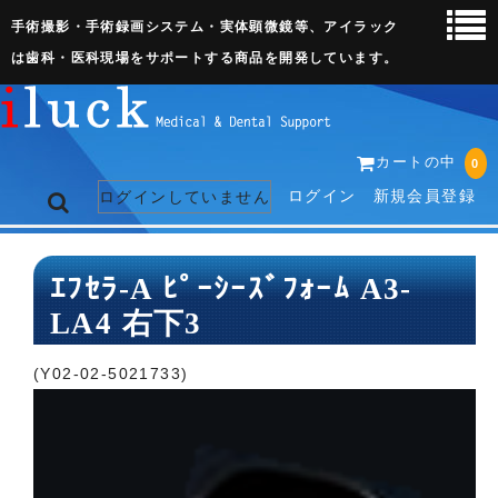
手術撮影・手術録画システム・実体顕微鏡等、アイラック
は歯科・医科現場をサポートする商品を開発しています。
カートの中
0
ログイン
新規会員登録
ログインしていません
トップページ
ｴﾌｾﾗ-A ﾋﾟｰｼｰｽﾞﾌｫｰﾑ A3-
LA4 右下3
ネット販売ページ
歯科関連機器
(Y02-02-5021733)
術野撮影キット
3D実体顕微鏡