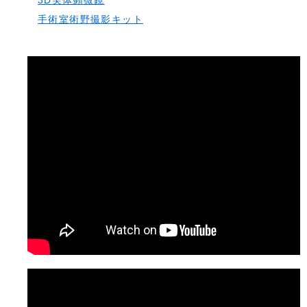
3D実体顕微鏡
手術室術野撮影キット