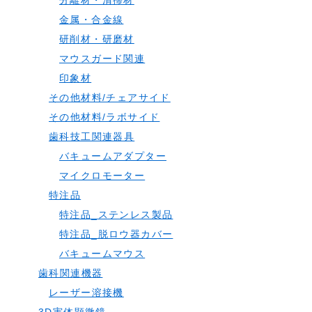
分離材・清掃材
金属・合金線
研削材・研磨材
マウスガード関連
印象材
その他材料/チェアサイド
その他材料/ラボサイド
歯科技工関連器具
バキュームアダプター
マイクロモーター
特注品
特注品_ステンレス製品
特注品_脱ロウ器カバー
バキュームマウス
歯科関連機器
レーザー溶接機