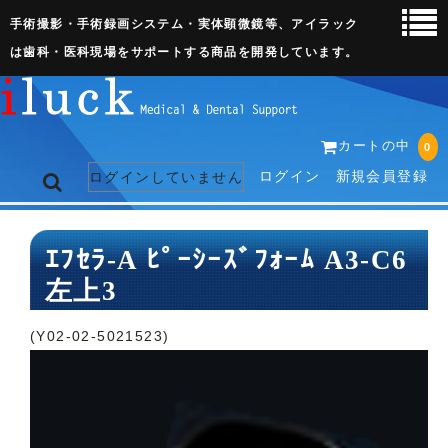
手術撮影・手術録画システム・実体顕微鏡等、アイラック
は歯科・医科現場をサポートする商品を開発しています。
カートの中
0
ログイン
新規会員登録
ログインしていません
トップページ
ｴﾌｾﾗ-A ﾋﾟｰｼｰｽﾞﾌｫｰﾑ A3-C6
左上3
ネット販売ページ
歯科関連機器
(Y02-02-5021523)
術野撮影キット
3D実体顕微鏡