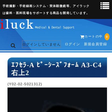
手術撮影・手術録画システム・実体顕微鏡等、アイラック
は歯科・医科現場をサポートする商品を開発しています。
カートの中
0
ログイン
新規会員登録
ログインしていません
トップページ
ｴﾌｾﾗ-A ﾋﾟｰｼｰｽﾞﾌｫｰﾑ A3-C4
右上2
ネット販売ページ
歯科関連機器
(Y02-02-5021312)
術野撮影キット
3D実体顕微鏡