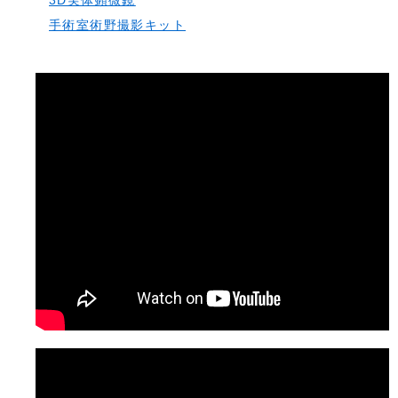
3D実体顕微鏡
手術室術野撮影キット